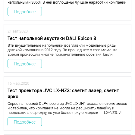
напольными 3050i. В ней воплощены лучшие наработки компании
в области создания АС.
Подробнее
21.авг.2020
Тест напольной акустики DALI Epicon 8
Эти внушительные напольники возглавили модельные ряды
датской компании в 2012 году. За прошедшее с того момента
время произошли многие примечательные события, были
созданы инновационные продукты — как в DALI, так и в отрасли в
целом, — но позиция флагмана по-прежнему остается за Epicon 8.
Подробнее
16.мар.2020
Тест проектора JVC LX-NZ3: светит лазер, светит
ярко
Спрос на первый DLP-проектор JVC LX-UH1 оказался столь высок
и стабилен, что компания не могла не расширить линейку и
предложила еще одну, но уже более яркую модель — LX-NZ3. И
она выстрелила так, что протестировать ее удалось лишь спустя
несколько месяцев после старта продаж.
Подробнее