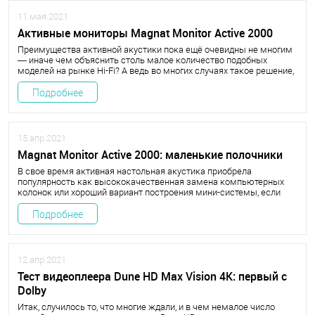
11.мая.2021
Активные мониторы Magnat Monitor Active 2000
Преимущества активной акустики пока ещё очевидны не многим
— иначе чем объяснить столь малое количество подобных
моделей на рынке Hi-Fi? А ведь во многих случаях такое решение,
особенно с беспроводным подключением, может оказаться
самым удобным, а иногда и единственно возможным.
Подробнее
15.апр.2021
Magnat Monitor Active 2000: маленькие полочники
В свое время активная настольная акустика приобрела
популярность как высококачественная замена компьютерных
колонок или хороший вариант построения мини-системы, если
добавить к колонкам какой-нибудь аналоговый источник, вроде
компактного CD-проигрывателя.
Подробнее
12.апр.2021
Тест видеоплеера Dune HD Max Vision 4K: первый c
Dolby
Итак, случилось то, что многие ждали, и в чем немалое число