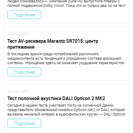
людей сомневалось — компания Dune HD выпустила плееры с
полной поддержкой Dolby Vision. Пока что их только два, но на тест
мы взяли самый навороченный — Dune HD Max Vision 4K.
Подробнее
02.апр.2021
Тест AV-ресивера Marantz SR7015: центр
притяжения
В последнее время среди потребителей различного
медиаконтента есть тенденция к упрощению состава домашней
системы. Упрощение здесь не означает ухудшение характеристик
системы, скорее — ее универсализацию
Подробнее
03.мар.2021
Тест полочной акустики ​DALI Opticon 2 MK2
Сегодня в нашем тесте участвует гость из солнечной Дании,
представитель обновленной линейки Opticon MK2 от DALI, которая
вызвала немалый интерес в аудиофильских кругах — DALI Opticon
2 MK2.
Подробнее