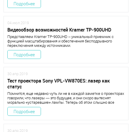
Подробнее
04.июл.2019
Видеообзор возможностей Kramer TP-900UHD
Представляем Kramer TP-900UHD – уникальный приемник с
функцией масштабирования и обеспечения бесподрывного
переключения между источниками.
Подробнее
30.апр.2019
Тест проектора Sony VPL-VW870ES: лазер как
статус
Помнится, еще недавно чуть ли не в каждой заметке о проекторах
говорили, что лазеры — это будущее, и они скоро вытеснят
морально «устаревшие» лампы. Теперь об этом слышно все
реже, потому что реальность оказалась немного иной.
Подробнее
30.апр.2019