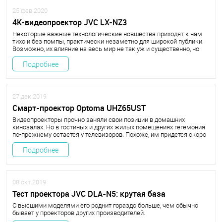
25.фев.2020
4K-видеопроектор JVC LX-NZ3
Некоторые важные технологические новшества приходят к нам
тихо и без помпы, практически незаметно для широкой публики.
Возможно, их влияние на весь мир не так уж и существенно, но
изменения в определенной области могут оказаться
революционными. Именно это произошло недавно в сфере
Подробнее
дисплеев для домашнего кинотеатра. Повод для столь громкого
заявления нам дал видеопроектор JVC LX-NZ3.
27.дек.2019
Смарт-проектор Optoma UHZ65UST
Видеопроекторы прочно заняли свои позиции в домашних
кинозалах. Но в гостиных и других жилых помещениях гегемония
по-прежнему остается у телевизоров. Похоже, им придется скоро
потесниться – появился аппарат, способный лишить многих из них
работы. Более того, он уже доступен в России, и мы с ним
Подробнее
познакомились. Рассказываем…
08.окт.2019
Тест проектора JVC DLA-N5: крутая база
С высшими моделями его роднит гораздо больше, чем обычно
бывает у проекторов других производителей.