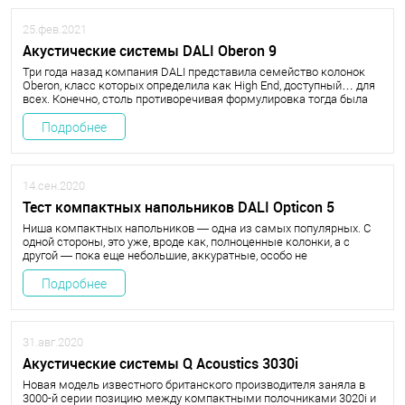
25.фев.2021
Акустические системы DALI Oberon 9
Три года назад компания DALI представила семейство колонок
Oberon, класс которых определила как High End, доступный… для
всех. Конечно, столь противоречивая формулировка тогда была
воспринята как шутка, но сегодня появился реальный повод для
хайпа. Гляньте-ка, какие исполины возглавили «обероновскую»
Подробнее
банду!
14.сен.2020
Тест компактных напольников DALI Opticon 5
Ниша компактных напольников — одна из самых популярных. С
одной стороны, это уже, вроде как, полноценные колонки, а с
другой — пока еще небольшие, аккуратные, особо не
привлекающие внимания и практически не способные навлечь на
себя гнев мало причастных к звуку домочадцев. Стоят себе,
Подробнее
занимая площадь меньше листика А4, иногда урчат — что ж еще
для счастья надо?
31.авг.2020
Акустические системы Q Acoustics 3030i
Новая модель известного британского производителя заняла в
3000-й серии позицию между компактными полочниками 3020i и