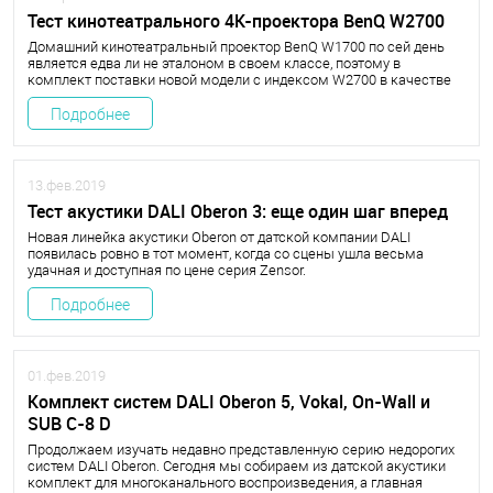
Тест кинотеатрального 4К-проектора BenQ W2700
Домашний кинотеатральный проектор BenQ W1700 по сей день
является едва ли не эталоном в своем классе, поэтому в
комплект поставки новой модели с индексом W2700 в качестве
неотъемлемого бонуса входят очень высокие ожидания, но
сюрприз в том, что Benq W2700 не является наследником W1700.
Подробнее
13.фев.2019
Тест акустики DALI Oberon 3: еще один шаг вперед
Новая линейка акустики Oberon от датской компании DALI
появилась ровно в тот момент, когда со сцены ушла весьма
удачная и доступная по цене серия Zensor.
Подробнее
01.фев.2019
Комплект систем DALI Oberon 5, Vokal, On-Wall и
SUB C-8 D
Продолжаем изучать недавно представленную серию недорогих
систем DALI Oberon. Сегодня мы собираем из датской акустики
комплект для многоканального воспроизведения, а главная