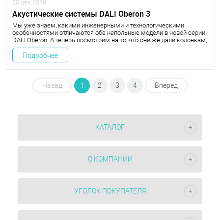
20.дек.2018
Акустические системы DALI Oberon 3
Мы уже знаем, какими инженерными и технологическими
особенностями отличаются обе напольные модели в новой серии
DALI Oberon. А теперь посмотрим на то, что они же дали колонкам,
которые выполнены в форм-факторе двухполосных мониторов.
Сегодня место на стойках займут самые солидные
Подробнее
представители.
Назад
1
2
3
4
Вперед
КАТАЛОГ
О КОМПАНИИ
УГОЛОК ПОКУПАТЕЛЯ