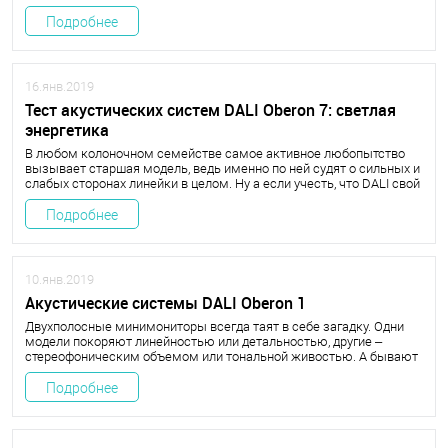
интрига заключается в том, насколько хорошо проявят в ней себя
новейшие настенные модели весьма необычной конструкции. Да
Подробнее
поможет им сабвуфер!
16.янв.2019
Тест акустических систем DALI Oberon 7: светлая
энергетика
В любом колоночном семействе самое активное любопытство
вызывает старшая модель, ведь именно по ней судят о сильных и
слабых сторонах линейки в целом. Ну а если учесть, что DALI свой
каталог по пустякам не меняет, станет понятно, почему
тестирования флагманских башен Oberon 7 я ждал с особенным
Подробнее
интересом.
10.янв.2019
Акустические системы DALI Oberon 1
Двухполосные минимониторы всегда таят в себе загадку. Одни
модели покоряют линейностью или детальностью, другие –
стереофоническим объемом или тональной живостью. А бывают
такие малыши-крепыши, что обескураживают мощной динамикой
и басом. Теперь угадайте, чем нас к себе расположили эти
Подробнее
новенькие датские колоночки?