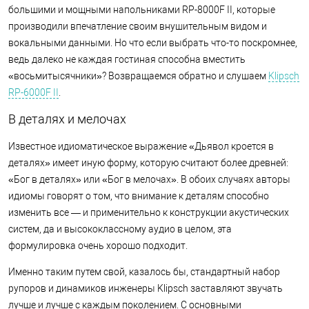
большими и мощными напольниками RP-8000F II, которые
производили впечатление своим внушительным видом и
вокальными данными. Но что если выбрать что-то поскромнее,
ведь далеко не каждая гостиная способна вместить
«восьмитысячники»? Возвращаемся обратно и слушаем
Klipsch
RP-6000F II
.
В деталях и мелочах
Известное идиоматическое выражение «Дьявол кроется в
деталях» имеет иную форму, которую считают более древней:
«Бог в деталях» или «Бог в мелочах». В обоих случаях авторы
идиомы говорят о том, что внимание к деталям способно
изменить все — и применительно к конструкции акустических
систем, да и высококлассному аудио в целом, эта
формулировка очень хорошо подходит.
Именно таким путем свой, казалось бы, стандартный набор
рупоров и динамиков инженеры Klipsch заставляют звучать
лучше и лучше с каждым поколением. С основными