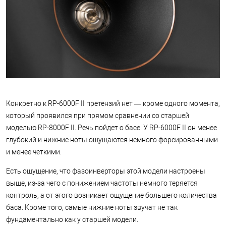
Конкретно к RP-6000F II претензий нет — кроме одного момента,
который проявился при прямом сравнении со старшей
моделью RP-8000F II. Речь пойдет о басе. У RP-6000F II он менее
глубокий и нижние ноты ощущаются немного форсированными
и менее четкими.
Есть ощущение, что фазоинверторы этой модели настроены
выше, из-за чего с понижением частоты немного теряется
контроль, а от этого возникает ощущение большего количества
баса. Кроме того, самые нижние ноты звучат не так
фундаментально как у старшей модели.