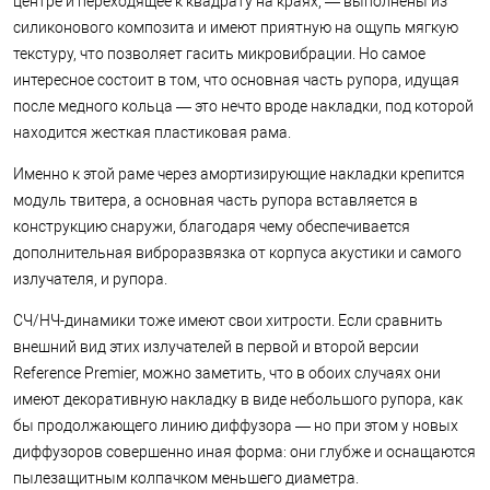
центре и переходящее к квадрату на краях, — выполнены из
силиконового композита и имеют приятную на ощупь мягкую
текстуру, что позволяет гасить микровибрации. Но самое
интересное состоит в том, что основная часть рупора, идущая
после медного кольца — это нечто вроде накладки, под которой
находится жесткая пластиковая рама.
Именно к этой раме через амортизирующие накладки крепится
модуль твитера, а основная часть рупора вставляется в
конструкцию снаружи, благодаря чему обеспечивается
дополнительная виброразвязка от корпуса акустики и самого
излучателя, и рупора.
СЧ/НЧ-динамики тоже имеют свои хитрости. Если сравнить
внешний вид этих излучателей в первой и второй версии
Reference Premier, можно заметить, что в обоих случаях они
имеют декоративную накладку в виде небольшого рупора, как
бы продолжающего линию диффузора — но при этом у новых
диффузоров совершенно иная форма: они глубже и оснащаются
пылезащитным колпачком меньшего диаметра.