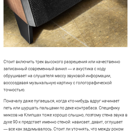
Стоит включить трек высокого разрешения или качественно
записанный современный винил — и акустика с ходу
обрушивает на слушателя массу звуковой информации,
воссоздавая музыкальную картину с гологорафической
точностью.
Поначалу даже пугаешься, когда кто-нибудь вдруг начинает
петь или шуршать пальцами по деке контрабаса. Специфику
миксов на Клипшах тоже хорошо слышно, поэтому стена звука в
духе 90-х предстает именно стеной: нависает, давит, оглушает
— все как задумывалось. Стоит ли уточнять, что между роком