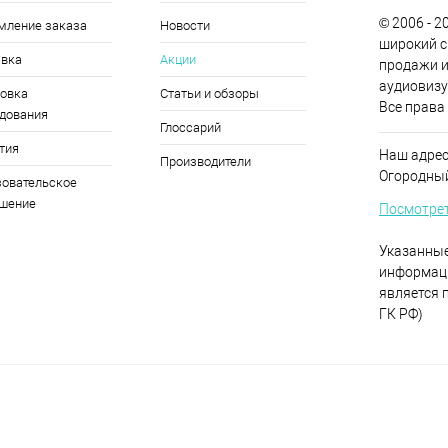
© 2006 - 
мление заказа
Новости
широкий с
авка
Акции
продажи и
аудиовизу
овка
Статьи и обзоры
Все права
дования
Глоссарий
тия
Наш адрес
Производители
Огородный 
овательское
ашение
Посмотрет
Указанные
информаци
является 
ГК РФ)