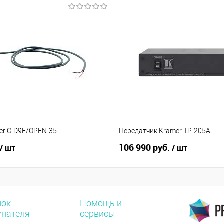
er C-D9F/OPEN-35
Передатчик Kramer TP-205A
106 990 руб.
/ шт
/ шт
лок
Помощь и
упателя
сервисы