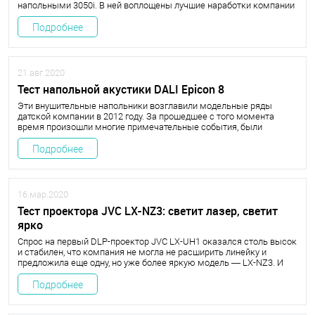
напольными 3050i. В ней воплощены лучшие наработки компании
в области создания АС.
Подробнее
21.авг.2020
Тест напольной акустики DALI Epicon 8
Эти внушительные напольники возглавили модельные ряды
датской компании в 2012 году. За прошедшее с того момента
время произошли многие примечательные события, были
созданы инновационные продукты — как в DALI, так и в отрасли в
целом, — но позиция флагмана по-прежнему остается за Epicon 8.
Подробнее
16.мар.2020
Тест проектора JVC LX-NZ3: светит лазер, светит
ярко
Спрос на первый DLP-проектор JVC LX-UH1 оказался столь высок
и стабилен, что компания не могла не расширить линейку и
предложила еще одну, но уже более яркую модель — LX-NZ3. И
она выстрелила так, что протестировать ее удалось лишь спустя
несколько месяцев после старта продаж.
Подробнее