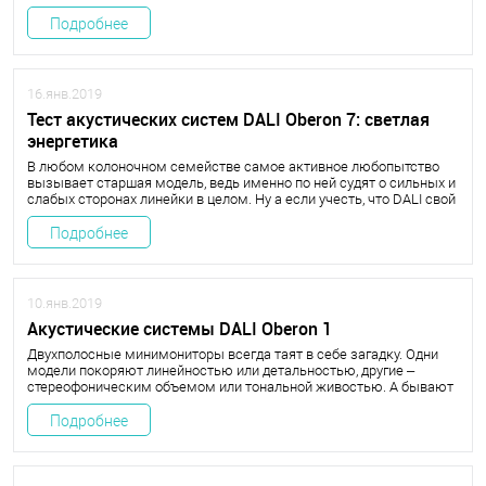
интрига заключается в том, насколько хорошо проявят в ней себя
новейшие настенные модели весьма необычной конструкции. Да
Подробнее
поможет им сабвуфер!
16.янв.2019
Тест акустических систем DALI Oberon 7: светлая
энергетика
В любом колоночном семействе самое активное любопытство
вызывает старшая модель, ведь именно по ней судят о сильных и
слабых сторонах линейки в целом. Ну а если учесть, что DALI свой
каталог по пустякам не меняет, станет понятно, почему
тестирования флагманских башен Oberon 7 я ждал с особенным
Подробнее
интересом.
10.янв.2019
Акустические системы DALI Oberon 1
Двухполосные минимониторы всегда таят в себе загадку. Одни
модели покоряют линейностью или детальностью, другие –
стереофоническим объемом или тональной живостью. А бывают
такие малыши-крепыши, что обескураживают мощной динамикой
и басом. Теперь угадайте, чем нас к себе расположили эти
Подробнее
новенькие датские колоночки?