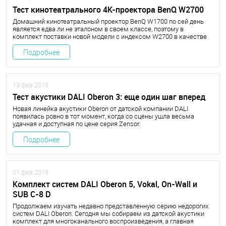
Тест кинотеатрального 4К-проектора BenQ W2700
Домашний кинотеатральный проектор BenQ W1700 по сей день
является едва ли не эталоном в своем классе, поэтому в
комплект поставки новой модели с индексом W2700 в качестве
неотъемлемого бонуса входят очень высокие ожидания, но
сюрприз в том, что Benq W2700 не является наследником W1700.
Подробнее
13.фев.2019
Тест акустики DALI Oberon 3: еще один шаг вперед
Новая линейка акустики Oberon от датской компании DALI
появилась ровно в тот момент, когда со сцены ушла весьма
удачная и доступная по цене серия Zensor.
Подробнее
01.фев.2019
Комплект систем DALI Oberon 5, Vokal, On-Wall и
SUB C-8 D
Продолжаем изучать недавно представленную серию недорогих
систем DALI Oberon. Сегодня мы собираем из датской акустики
комплект для многоканального воспроизведения, а главная