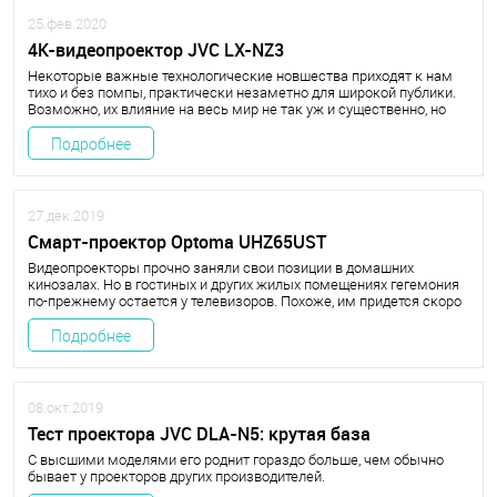
25.фев.2020
4K-видеопроектор JVC LX-NZ3
Некоторые важные технологические новшества приходят к нам
тихо и без помпы, практически незаметно для широкой публики.
Возможно, их влияние на весь мир не так уж и существенно, но
изменения в определенной области могут оказаться
революционными. Именно это произошло недавно в сфере
Подробнее
дисплеев для домашнего кинотеатра. Повод для столь громкого
заявления нам дал видеопроектор JVC LX-NZ3.
27.дек.2019
Смарт-проектор Optoma UHZ65UST
Видеопроекторы прочно заняли свои позиции в домашних
кинозалах. Но в гостиных и других жилых помещениях гегемония
по-прежнему остается у телевизоров. Похоже, им придется скоро
потесниться – появился аппарат, способный лишить многих из них
работы. Более того, он уже доступен в России, и мы с ним
Подробнее
познакомились. Рассказываем…
08.окт.2019
Тест проектора JVC DLA-N5: крутая база
С высшими моделями его роднит гораздо больше, чем обычно
бывает у проекторов других производителей.