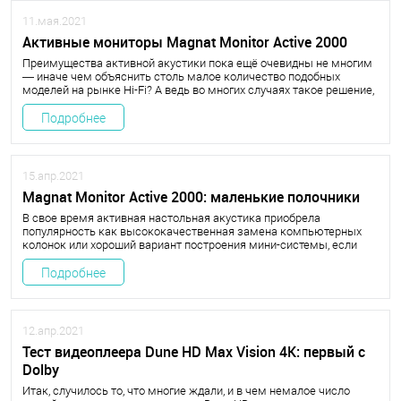
11.мая.2021
Активные мониторы Magnat Monitor Active 2000
Преимущества активной акустики пока ещё очевидны не многим
— иначе чем объяснить столь малое количество подобных
моделей на рынке Hi-Fi? А ведь во многих случаях такое решение,
особенно с беспроводным подключением, может оказаться
самым удобным, а иногда и единственно возможным.
Подробнее
15.апр.2021
Magnat Monitor Active 2000: маленькие полочники
В свое время активная настольная акустика приобрела
популярность как высококачественная замена компьютерных
колонок или хороший вариант построения мини-системы, если
добавить к колонкам какой-нибудь аналоговый источник, вроде
компактного CD-проигрывателя.
Подробнее
12.апр.2021
Тест видеоплеера Dune HD Max Vision 4K: первый c
Dolby
Итак, случилось то, что многие ждали, и в чем немалое число