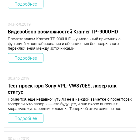
Подробнее
04.июл.2019
Видеообзор возможностей Kramer TP-900UHD
Представляем Kramer TP-900UHD – уникальный приемник с
функцией масштабирования и обеспечения бесподрывного
переключения между источниками.
Подробнее
30.апр.2019
Тест проектора Sony VPL-VW870ES: лазер как
статус
Помнится, еще недавно чуть ли не в каждой заметке о проекторах
говорили, что лазеры — это будущее, и они скоро вытеснят
морально «устаревшие» лампы. Теперь об этом слышно все
реже, потому что реальность оказалась немного иной.
Подробнее
30.апр.2019