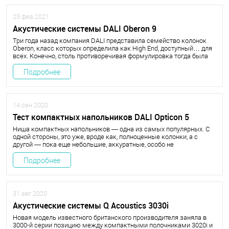
25.фев.2021
Акустические системы DALI Oberon 9
Три года назад компания DALI представила семейство колонок
Oberon, класс которых определила как High End, доступный… для
всех. Конечно, столь противоречивая формулировка тогда была
воспринята как шутка, но сегодня появился реальный повод для
хайпа. Гляньте-ка, какие исполины возглавили «обероновскую»
Подробнее
банду!
14.сен.2020
Тест компактных напольников DALI Opticon 5
Ниша компактных напольников — одна из самых популярных. С
одной стороны, это уже, вроде как, полноценные колонки, а с
другой — пока еще небольшие, аккуратные, особо не
привлекающие внимания и практически не способные навлечь на
себя гнев мало причастных к звуку домочадцев. Стоят себе,
Подробнее
занимая площадь меньше листика А4, иногда урчат — что ж еще
для счастья надо?
31.авг.2020
Акустические системы Q Acoustics 3030i
Новая модель известного британского производителя заняла в
3000-й серии позицию между компактными полочниками 3020i и