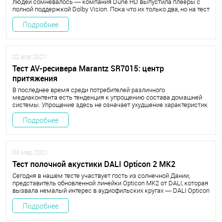
людей сомневалось — компания Dune HD выпустила плееры с
полной поддержкой Dolby Vision. Пока что их только два, но на тест
мы взяли самый навороченный — Dune HD Max Vision 4K.
Подробнее
02.апр.2021
Тест AV-ресивера Marantz SR7015: центр
притяжения
В последнее время среди потребителей различного
медиаконтента есть тенденция к упрощению состава домашней
системы. Упрощение здесь не означает ухудшение характеристик
системы, скорее — ее универсализацию
Подробнее
03.мар.2021
Тест полочной акустики ​DALI Opticon 2 MK2
Сегодня в нашем тесте участвует гость из солнечной Дании,
представитель обновленной линейки Opticon MK2 от DALI, которая
вызвала немалый интерес в аудиофильских кругах — DALI Opticon
2 MK2.
Подробнее