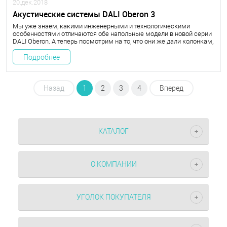
20.дек.2018
Акустические системы DALI Oberon 3
Мы уже знаем, какими инженерными и технологическими
особенностями отличаются обе напольные модели в новой серии
DALI Oberon. А теперь посмотрим на то, что они же дали колонкам,
которые выполнены в форм-факторе двухполосных мониторов.
Сегодня место на стойках займут самые солидные
Подробнее
представители.
Назад
1
2
3
4
Вперед
КАТАЛОГ
О КОМПАНИИ
УГОЛОК ПОКУПАТЕЛЯ