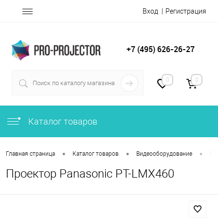
Вход
Регистрация
+7 (495) 626-26-27
0
0
Каталог товаров
•
•
•
Главная страница
Каталог товаров
Видеооборудование
Пр
Проектор Panasonic PT-LMX460