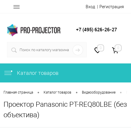
Вход
Регистрация
+7 (495) 626-26-27
0
0
Каталог товаров
•
•
•
Главная страница
Каталог товаров
Видеооборудование
Пр
Проектор Panasonic PT-REQ80LBE (без
объектива)