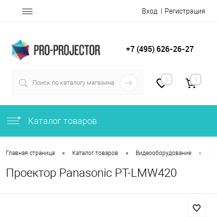
Вход
Регистрация
+7 (495) 626-26-27
0
0
Каталог товаров
•
•
•
Главная страница
Каталог товаров
Видеооборудование
Пр
Проектор Panasonic PT-LMW420