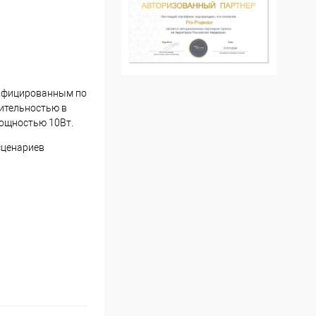
тифицированным по
дительностью в
мощностью 10Вт.
сценариев