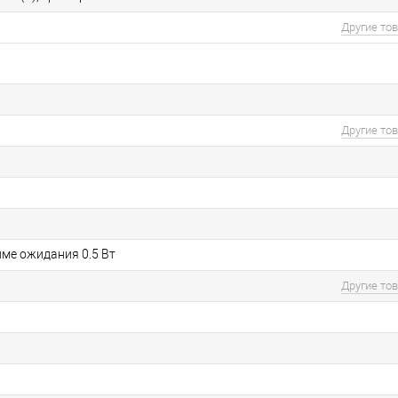
Другие то
Другие то
име ожидания 0.5 Вт
Другие то