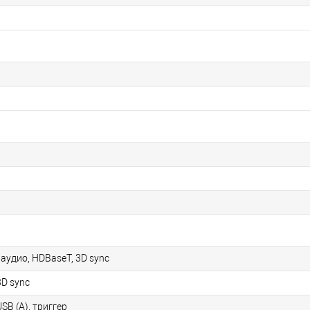
 аудио, HDBaseT, 3D sync
3D sync
SB (A), триггер