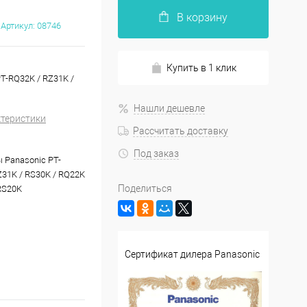
В корзину
Артикул:
08746
Купить в 1 клик
T-RQ32K / RZ31K /
Нашли дешевле
ктеристики
Рассчитать доставку
Под заказ
 Panasonic PT-
Z31K / RS30K / RQ22K
Поделиться
 RS20K
Сертификат дилера Panasonic