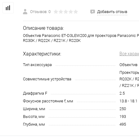
Отзывов: 0
Добавить отзыв
Описание товара:
Объектив Panasonic ET-D3LEW200 для проекторов Panasonic P
RS30K / RQ22K / RZ21K / RS20K
Характеристики:
Все хара
Тип аксессуара
Объектив
Проекторы
Совместимые устройства
RQ32K / R
/ RZ21K /
Диафрагма F
2.5
Фокусное расстояние f, мм
13.8 - 18.1
Ширина, мм
250
Высота, мм
193
Глубина, мм
495