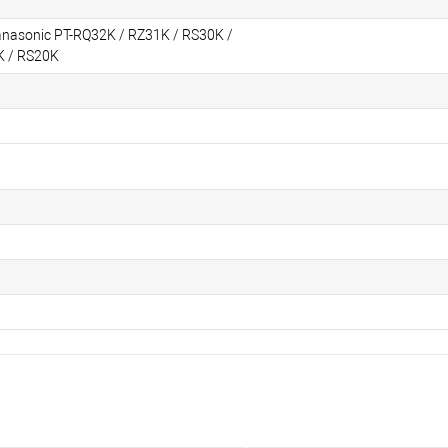
asonic PT-RQ32K / RZ31K / RS30K /
K / RS20K