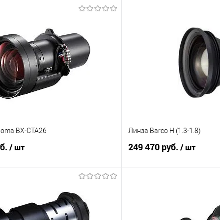
toma BX-CTA26
Линза Barco H (1.3-1.8)
уб.
249 470 руб.
/ шт
/ шт
В корзину
В корз
 клик
Сравнение
Купить в 1 клик