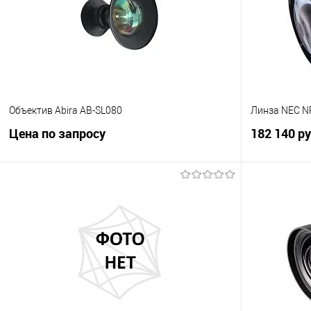
В избранное
Под заказ
В избранно
Объектив Abira AB-SL080
Линза NEC N
Цена по запросу
182 140 р
Запросить цену
Купить в 1 клик
Сравнение
Купить в 1
В избранное
В наличии
В избранно