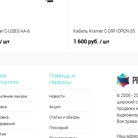
er C-USB3/AA-6
Кабель Kramer C-D9F/OPEN-35
1 600 руб.
/ шт
/ шт
лок
Помощь и
упателя
сервисы
© 2006 - 
мление заказа
Новости
широкий с
авка
Акции
продажи и
аудиовизу
овка
Статьи и обзоры
Все права
дования
Глоссарий
тия
Наш адрес