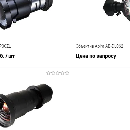
е
Под заказ
В избранное
P30ZL
Объектив Abira AB-DL062
уб.
Цена по запросу
/ шт
Запросит
В корзину
Купить в 1 клик
 клик
Сравнение
В избранное
е
Под заказ