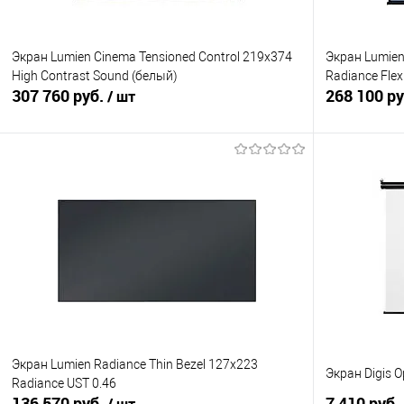
Экран Lumien Cinema Tensioned Control 219x374
Экран Lumien
High Contrast Sound (белый)
Radiance Flex
307 760 руб.
268 100 р
/ шт
В корзину
Купить в 1 клик
Сравнение
Купить в 1
В избранное
Под заказ
В избранно
Экран Lumien Radiance Thin Bezel 127x223
Экран Digis O
Radiance UST 0.46
136 570 руб.
7 410 руб.