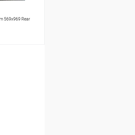
m 569x969 Rear
ину
Сравнение
Под заказ