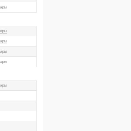
вары
вары
вары
вары
вары
вары