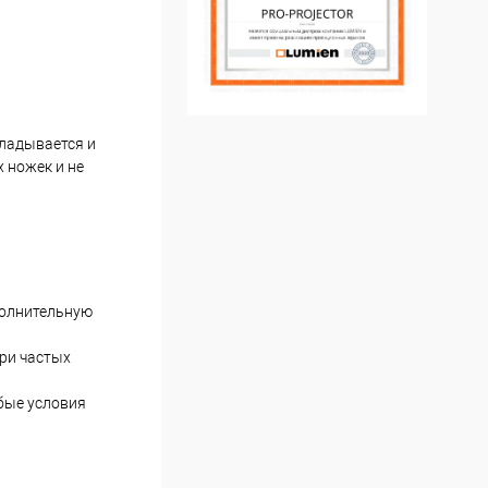
кладывается и
 ножек и не
полнительную
ри частых
бые условия