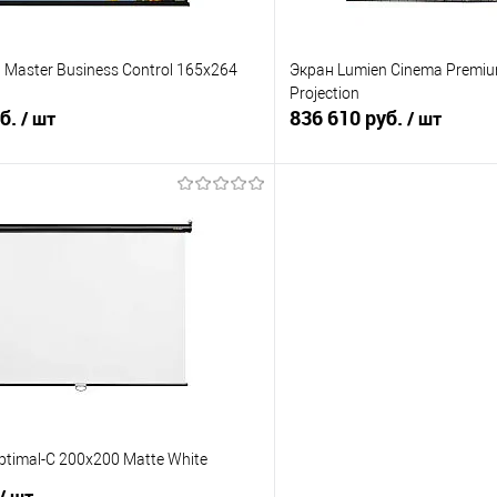
 Master Business Control 165x264
Экран Lumien Cinema Premiu
Projection
уб.
836 610 руб.
/ шт
/ шт
В корзину
В корз
 клик
Сравнение
Купить в 1 клик
е
Под заказ
В избранное
ptimal-C 200x200 Matte White