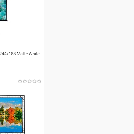
 244x183 Matte White
ину
Сравнение
В наличии