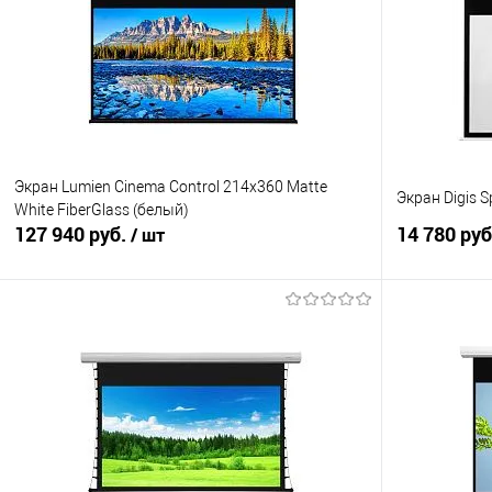
Экран Lumien Cinema Control 214x360 Matte
Экран Digis 
White FiberGlass (белый)
127 940 руб.
14 780 ру
/ шт
В корзину
Купить в 1 клик
Сравнение
Купить в 1
В избранное
Под заказ
В избранно