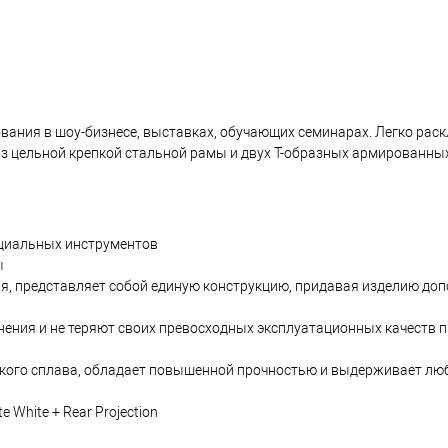
вания в шоу-бизнесе, выставках, обучающих семинарах. Легко рас
 из цельной крепкой стальной рамы и двух Т-образных армированных
ециальных инструментов
ы
я, представляет собой единую конструкцию, придавая изделию до
ения и не теряют своих превосходных эксплуатационных качеств п
ского сплава, обладает повышенной прочностью и выдерживает лю
e White + Rear Projection