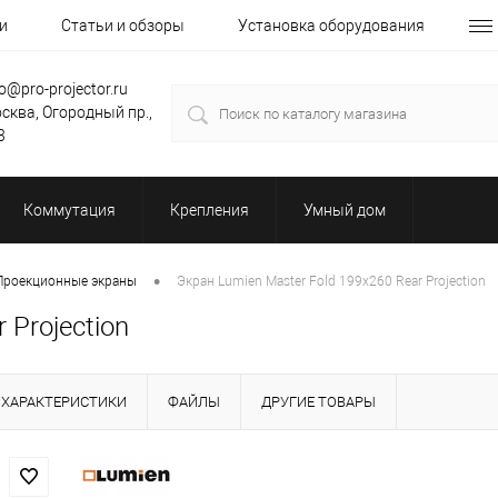
и
Статьи и обзоры
Установка оборудования
fo@pro-projector.ru
сква, Огородный пр.,
3
Коммутация
Крепления
Умный дом
•
Проекционные экраны
Экран Lumien Master Fold 199x260 Rear Projection
 Projection
ХАРАКТЕРИСТИКИ
ФАЙЛЫ
ДРУГИЕ ТОВАРЫ