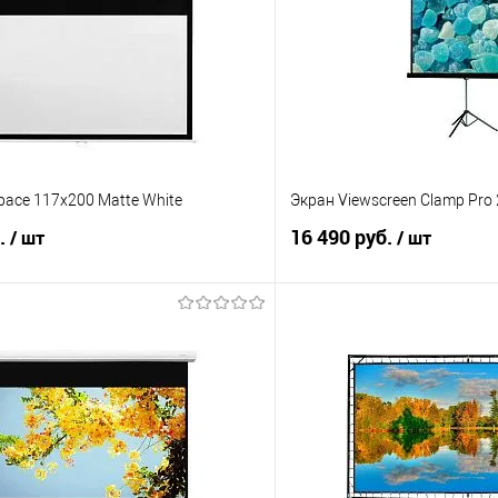
Space 117x200 Matte White
Экран Viewscreen Clamp Pro
б.
16 490 руб.
/ шт
/ шт
В корзину
В корз
 клик
Сравнение
Купить в 1 клик
е
В наличии
В избранное