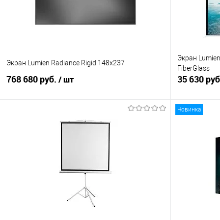
Экран Lumien
Экран Lumien Radiance Rigid 148x237
FiberGlass
768 680 руб.
35 630 ру
/ шт
Новинка
В корзину
Купить в 1 клик
Сравнение
Купить в 1
В избранное
Под заказ
В избранно