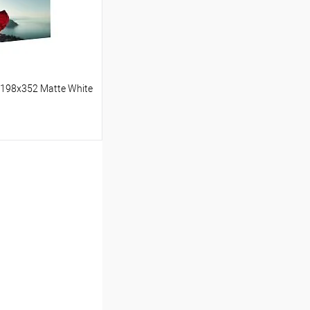
y 198x352 Matte White
ину
Сравнение
Под заказ