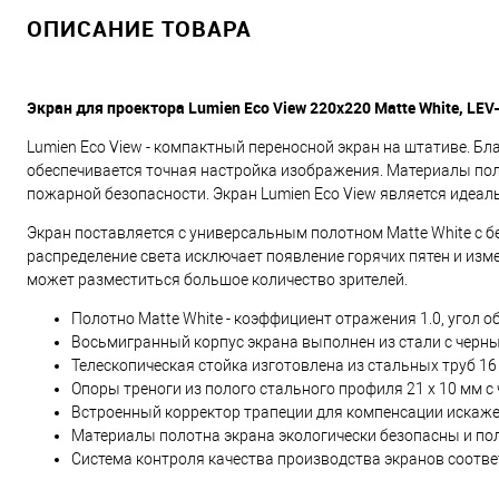
ОПИСАНИЕ ТОВАРА
Экран для проектора Lumien Eco View 220x220 Matte White, LEV
Lumien Eco View - компактный переносной экран на штативе. 
обеспечивается точная настройка изображения. Материалы по
пожарной безопасности. Экран Lumien Eco View является идеа
Экран поставляется с универсальным полотном Matte White с 
распределение света исключает появление горячих пятен и изм
может разместиться большое количество зрителей.
Полотно Matte White - коэффициент отражения 1.0, угол о
Восьмигранный корпус экрана выполнен из стали с чер
Телескопическая стойка изготовлена из стальных труб 16
Опоры треноги из полого стального профиля 21 x 10 мм
Встроенный корректор трапеции для компенсации искаж
Материалы полотна экрана экологически безопасны и п
Система контроля качества производства экранов соотв