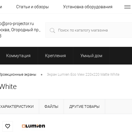
и
Статьи и обзоры
Установка оборудования
fo@pro-projector.ru
сква, Огородный пр.,
3
Коммутация
Крепления
Умный дом
•
Проекционные экраны
Экран Lumien Eco View 220x220 Matte White
White
ХАРАКТЕРИСТИКИ
ФАЙЛЫ
ДРУГИЕ ТОВАРЫ