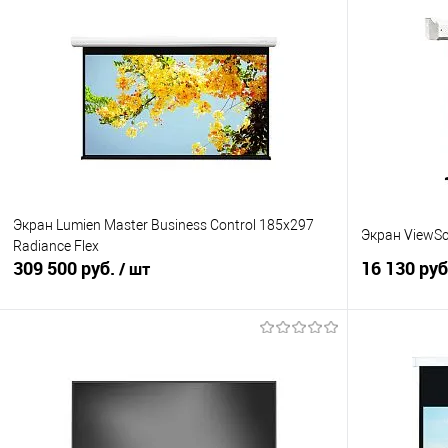
Экран Lumien Master Business Control 185x297
Экран ViewSc
Radiance Flex
309 500 руб.
16 130 ру
/ шт
В корзину
Купить в 1 клик
Сравнение
Купить в 1
В избранное
Под заказ
В избранно