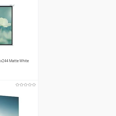
3x244 Matte White
ину
Сравнение
В наличии