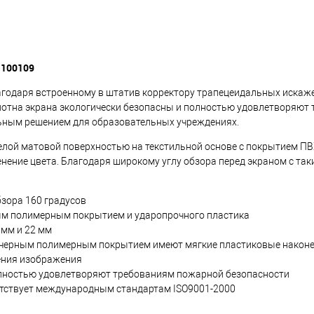
-100109
Благодаря встроенному в штатив корректору трапецеидальных искаж
лотна экрана экологически безопасны и полностью удовлетворяют
льным решением для образовательных учреждениях.
белой матовой поверхностью на текстильной основе с покрытием П
енение цвета. Благодаря широкому углу обзора перед экраном с та
бзора 160 градусов
ным полимерным покрытием и ударопрочного пластика
 мм и 22 мм
 с черным полимерным покрытием имеют мягкие пластиковые након
ения изображения
олностью удовлетворяют требованиям пожарной безопасности
етствует международным стандартам ISO9001-2000