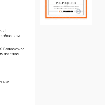
ений
 требованиям
ВХ. Равномерное
ким полотном
ечники