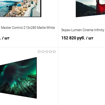
 Master Control 213x280 Matte White
Экран Lumien Cinema Infinit
б.
152 820 руб.
/ шт
/ шт
В корзину
В корз
 клик
Сравнение
Купить в 1 клик
е
В наличии
В избранное