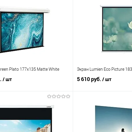
reen Plato 177x135 Matte White
Экран Lumien Eco Picture 18
б.
5 610 руб.
/ шт
/ шт
В корзину
В корз
 клик
Сравнение
Купить в 1 клик
е
В наличии
В избранное