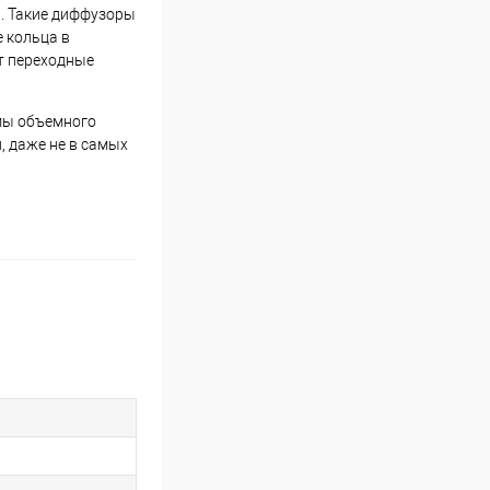
). Такие диффузоры
 кольца в
т переходные
емы объемного
, даже не в самых