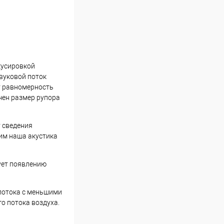
кусировкой
звуковой поток
т равномерность
ичен размер рупора
т сведения
им наша акустика
ует появлению
 потока с меньшими
о потока воздуха.