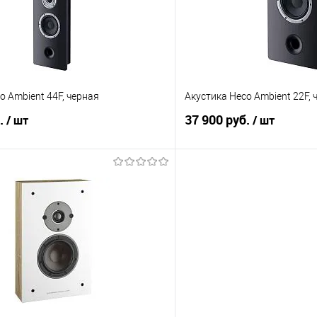
o Ambient 44F, черная
Акустика Heco Ambient 22F, 
б.
37 900 руб.
/ шт
/ шт
В корзину
В корз
 клик
Сравнение
Купить в 1 клик
е
Под заказ
В избранное