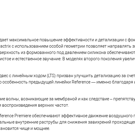
 дает максимальное повышение эффективности и детализации с фо
ractrix с использованием особой геометрии позволяет направлять 
верхность из формованного под давлением силикона обеспечиваю
истое и естественное звучание. В моделях второго поколения увел
двес с линейным ходом (LTS) призван улучшить детализацию за сче
ю особенность предыдущей линейки Reference — именно благодаря 
ие волны, возникающие за мембраной и как следствие – препятств
 воспроизведения верхних частот.
eference Premiere обеспечивают эффективное движение воздушного
циальные внутренние раструбы для снижения завихрений проходящег
ановится чище и мощнее.