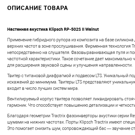
ОПИСАНИЕ ТОВАРА
Настенная акустика Klipsch RP-502S II Walnut
Применение гибридного рупора из композита на базе силикона
верхних частот в зоне прослушивания. Фирменная технология T
непосредственно на слушателя. Фазовыравнивающая пуля и по
частотной характеристики. Такое сочетание дает максимально ч
для расширения звуковой сцены и улучшения направленности.
Твитер с титановой диафрагмой и подвесом LTS. Уникальный по
искажений до минимума. Твитеры LTS представляют уникальну
входит в число лучших систем мира.
Вентилируемый корпус твитера позволяет ликвидировать стояч
гармоник. Что способствует повышению детализации и четкости
Благодаря геометрии Tractrix фазоинверторы акустики серии R
шумами на нижних частотах. Порты Klipsch Tractrix имеют спе
Это помогает снизить шум, сопровождающий бас — звучание ст