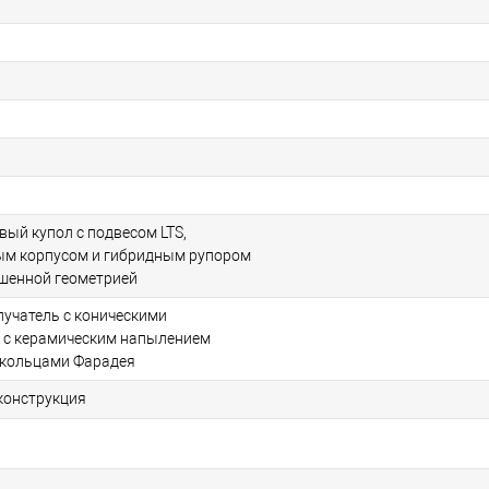
вый купол с подвесом LTS,
м корпусом и гибридным рупором
учшенной геометрией
лучатель с коническими
 с керамическим напылением
и кольцами Фарадея
конструкция