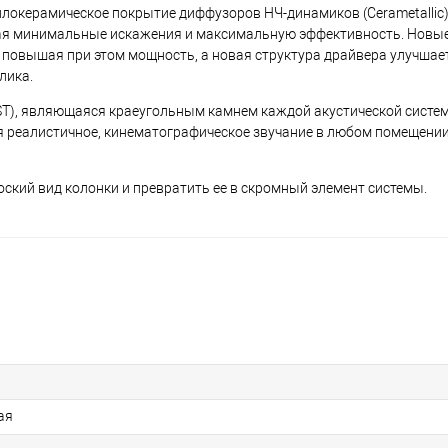
аллокерамическое покрытие диффузоров НЧ-динамиков (Cerametallic
ая минимальные искажения и максимальную эффективность. Новые
повышая при этом мощность, а новая структура драйвера улучшае
лика.
WDST), являющаяся краеугольным камнем каждой акустической сист
я реалистичное, кинематографическое звучание в любом помещении
ский вид колонки и превратить ее в скромный элемент системы.
ая