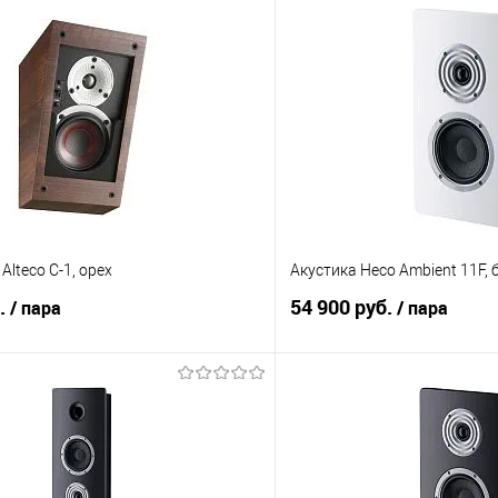
 Alteco C-1, орех
Акустика Heco Ambient 11F, 
б.
54 900 руб.
/ пара
/ пара
В корзину
В корз
 клик
Сравнение
Купить в 1 клик
е
Под заказ
В избранное