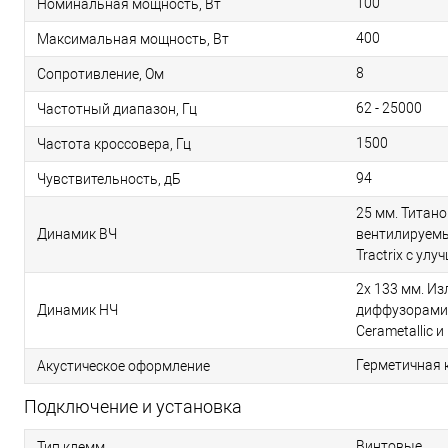
100
Номинальная мощность, Вт
400
Максимальная мощность, Вт
8
Сопротивление, Ом
62 - 25000
Частотный диапазон, Гц
1500
Частота кроссовера, Гц
94
Чувствительность, дБ
25 мм. Титано
Динамик ВЧ
вентилируемы
Tractrix с ул
2х 133 мм. Из
Динамик НЧ
диффузорами
Cerametallic 
Герметичная 
Акустическое оформление
Подключение и установка
Винтовые
Тип клемм