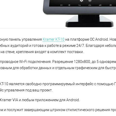
орную панель управления
Kramer KT-10
на платформе ОС Android. Но
бных аудиторий и готова к работе в режиме 24/7. Благодаря небо
 на стене, крепления входят в комплект поставки.
спроводное Wi-Fi подключения. Разрешение 1280х800, до 5 одновре
овным для обработки данных и отдельным графическим для быстр
T-10 является свободно программируемый интерфейс с помощью П
йс управления под ваш проект.
Kramer VIA и любым приложением для Android.
м и послужит завершающим штрихом стилистического решения про