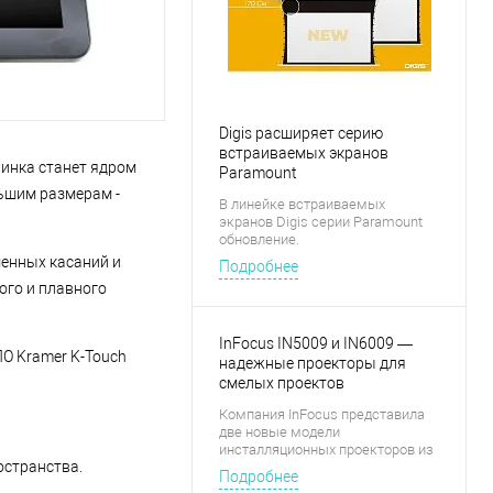
Digis расширяет серию
встраиваемых экранов
винка станет ядром
Paramount
льшим размерам -
В линейке встраиваемых
экранов Digis серии Paramount
обновление.
менных касаний и
Подробнее
ого и плавного
InFocus IN5009 и IN6009 —
О Kramer K-Touch
надежные проекторы для
смелых проектов
Компания InFocus представила
две новые модели
инсталляционных проекторов из
странства.
линейки Quantum Laser
Подробнее