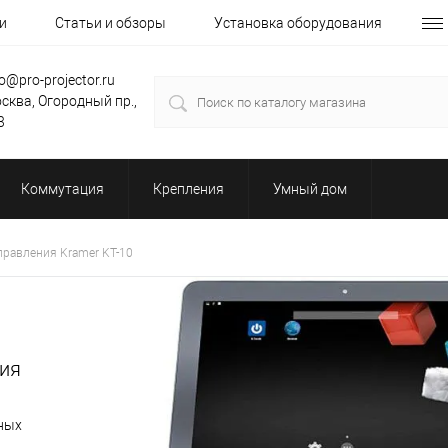
и
Статьи и обзоры
Установка оборудования
fo@pro-projector.ru
сква, Огородный пр.,
3
Коммутация
Крепления
Умный дом
правления Kramer KT-10
ния
бных