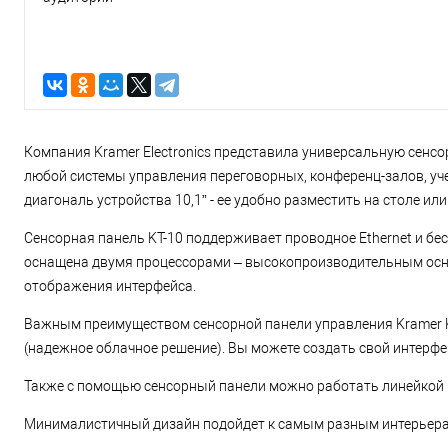
Компания Kramer Electronics представила универсальную сенс
любой системы управления переговорных, конференц-залов, уче
диагональ устройства 10,1” - ее удобно разместить на столе или
Сенсорная панель KT-10 поддерживает проводное Ethernet и бе
оснащена двумя процессорами – высокопроизводительным осн
отображения интерфейса.
Важным преимуществом сенсорной панели управления Kramer K
(надежное облачное решение). Вы можете создать свой интерфе
Также с помощью сенсорный панели можно работать линейкой 
Минималистичный дизайн подойдет к самым разным интерьера