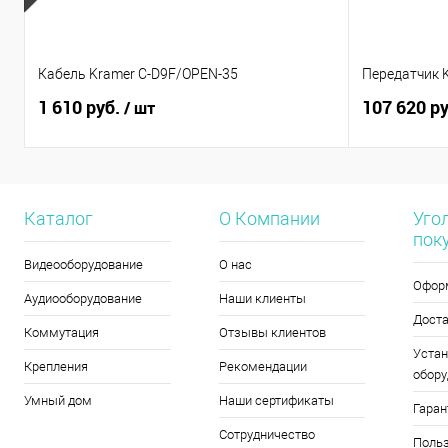
Кабель Kramer C-D9F/OPEN-35
Передатчик 
1 610 руб.
107 620 р
/ шт
Каталог
О Компании
Уго
пок
Видеооборудование
О нас
Офор
Аудиооборудование
Наши клиенты
Дост
Коммутация
Отзывы клиентов
Устан
Крепления
Рекомендации
обору
Умный дом
Наши сертификаты
Гаран
Сотрудничество
Польз