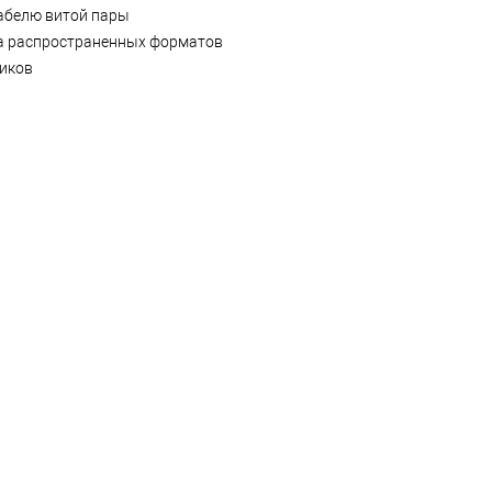
кабелю витой пары
ва распространенных форматов
ников