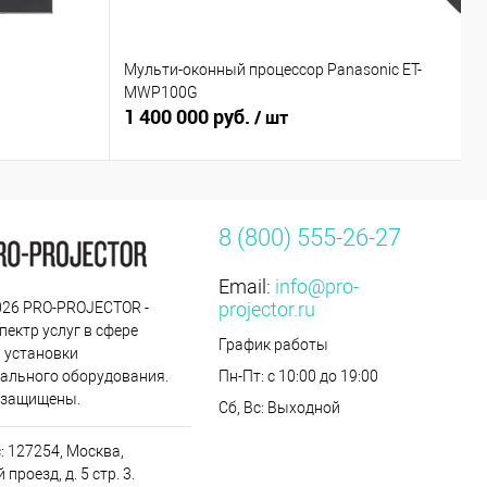
Мульти-оконный процессор Panasonic ET-
Э
MWP100G
W
1 400 000 руб.
3
/ шт
8 (800) 555-26-27
Email:
info@pro-
projector.ru
2026 PRO-PROJECTOR -
пектр услуг в сфере
График работы
 установки
ального оборудования.
Пн-Пт: с 10:00 до 19:00
 защищены.
Сб, Вс: Выходной
: 127254, Москва,
проезд, д. 5 стр. 3.