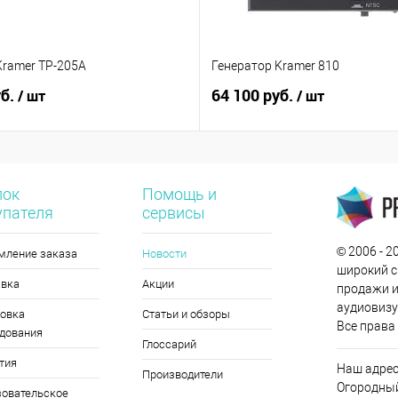
Kramer TP-205A
Генератор Kramer 810
уб.
64 100 руб.
/ шт
/ шт
лок
Помощь и
упателя
сервисы
© 2006 - 
мление заказа
Новости
широкий с
авка
Акции
продажи и
аудиовизу
овка
Статьи и обзоры
Все права
дования
Глоссарий
тия
Наш адрес
Производители
Огородный 
овательское