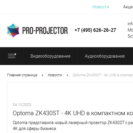
Новости
Акци
in
+7 (495) 626-26-27
Мо
5с
Видеооборудование
Аудиооборудование
•
•
Главная страница
Новости
Optoma ZK430ST - 4K UHD в компак
04.10.2023
Optoma ZK430ST - 4K UHD в компактном к
Optoma представила новый лазерный проектор ZK430ST с р
4K для сферы бизнеса.