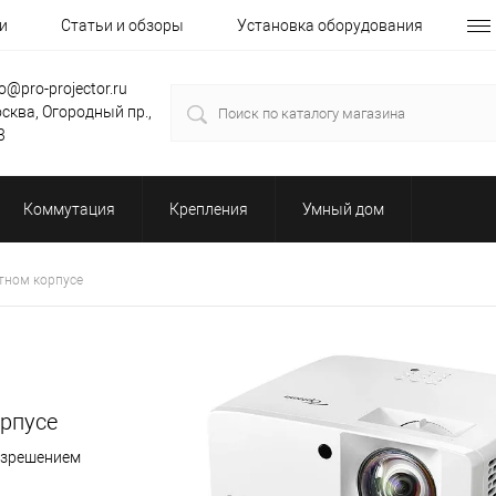
и
Статьи и обзоры
Установка оборудования
fo@pro-projector.ru
сква, Огородный пр.,
3
Коммутация
Крепления
Умный дом
тном корпусе
орпусе
азрешением