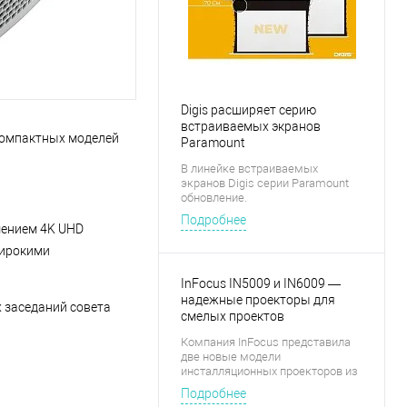
Digis расширяет серию
встраиваемых экранов
компактных моделей
Paramount
В линейке встраиваемых
экранов Digis серии Paramount
обновление.
Подробнее
шением 4K UHD
широкими
InFocus IN5009 и IN6009 —
надежные проекторы для
 заседаний совета
смелых проектов
Компания InFocus представила
две новые модели
инсталляционных проекторов из
линейки Quantum Laser
Подробнее