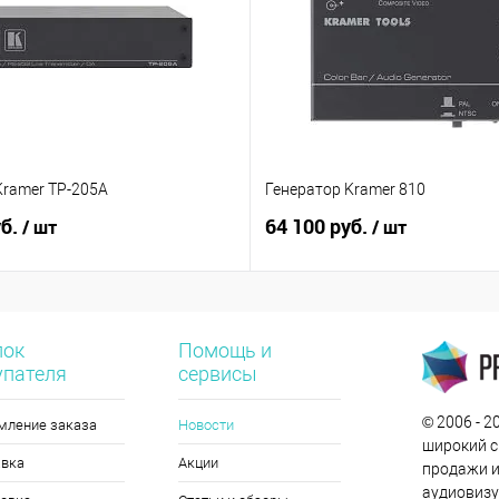
Kramer TP-205A
Генератор Kramer 810
уб.
64 100 руб.
/ шт
/ шт
лок
Помощь и
упателя
сервисы
© 2006 - 
мление заказа
Новости
широкий с
авка
Акции
продажи и
аудиовизу