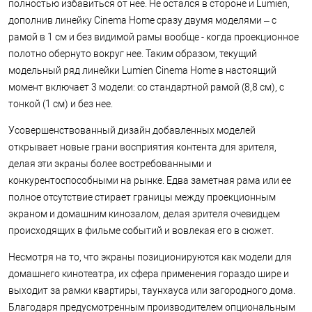
полностью избавиться от нее. Не остался в стороне и Lumien,
дополнив линейку Cinema Home сразу двумя моделями – с
рамой в 1 см и без видимой рамы вообще - когда проекционное
полотно обернуто вокруг нее. Таким образом, текущий
модельный ряд линейки Lumien Cinema Home в настоящий
момент включает 3 модели: со стандартной рамой (8,8 см), с
тонкой (1 см) и без нее.
Усовершенствованный дизайн добавленных моделей
открывает новые грани восприятия контента для зрителя,
делая эти экраны более востребованными и
конкурентоспособными на рынке. Едва заметная рама или ее
полное отсутствие стирает границы между проекционным
экраном и домашним кинозалом, делая зрителя очевидцем
происходящих в фильме событий и вовлекая его в сюжет.
Несмотря на то, что экраны позиционируются как модели для
домашнего кинотеатра, их сфера применения гораздо шире и
выходит за рамки квартиры, таунхауса или загородного дома.
Благодаря предусмотренным производителем опциональным