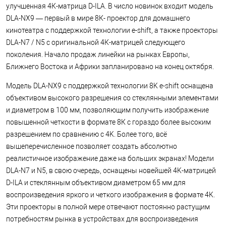
улучшенная 4К-матрица D-ILA. В число новинок входит модель
DLA-NX9 — первый в мире 8К- проектор для домашнего
кинотеатра с поддержкой технологии e-shift, а также проекторы
DLA-N7 / N5 с оригинальной 4К-матрицей следующего
поколения. Начало продаж линейки на рынках Европы,
Ближнего Востока и Африки запланировано на конец октября.
Модель DLA-NX9 с поддержкой технологии 8K e-shift оснащена
объективом высокого разрешения со стеклянными элементами
и диаметром в 100 мм, позволяющим получить изображение
повышенной четкости в формате 8К с гораздо более высоким
разрешением по сравнению с 4K. Более того, всё
вышеперечисленное позволяет создать абсолютно
реалистичное изображение даже на больших экранах! Модели
DLA-N7 и N5, в свою очередь, оснащены новейшей 4K-матрицей
D-ILA и стеклянным объективом диаметром 65 мм для
воспроизведения яркого и четкого изображения в формате 4K.
Эти проекторы в полной мере отвечают постоянно растущим
потребностям рынка в устройствах для воспроизведения