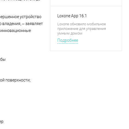
Loxone App 16.1
овершенное устройство
 владения, ‒ заявляет
Loxone обновило мобильное
приложение для управления
ие инновационные
умным домом
Подробнее
жбы
ой поверхности;
ер