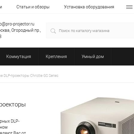
и
Статьи и обзоры
Установка оборудования
fo@pro-projector.ru
сква, Огородный пр.,
3
Коммутация
Крепления
Умный дом
DLP-проекторы Christie GS Series
роекторы
рных DLP-
тном
авляют Вас от