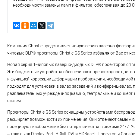
необходимости замены ламп и фильтра, обеспечивая до 20 0
работы
Компания Christie представляет новую серию лазерно-фосфорн
чиповые DLP® проекторы Christie GS Series избавляют Вас от н
Новая серия 1-чиповых лазерно-диодных DLP® проекторов с т
Эти бюджетные устройства обеспечивают превосходное цветов
и функцией коррекции деформации изображения, необходимой пр
подходят для установки в залах заседаний и конференц-залах,
развлекательных учреждениях (казино, театральные и концертн
систем.
Проекторы Christie GS Series оснащены устройствами беспрово
расширяет возможности их применения. Они отвечают самым 
проецируют изображение без потери качества в режиме 24/7. 
‒ таких, как Display Port, HDMI, DVI и HDBaseT. Проекторы Chri