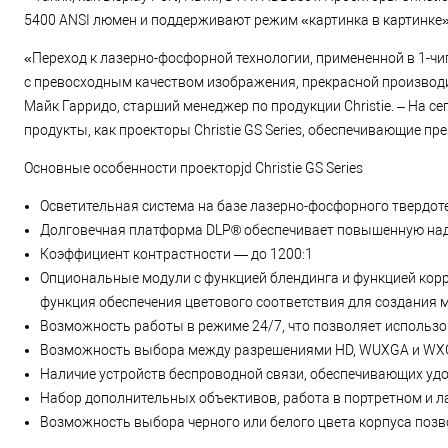
5400 ANSI люмен и поддерживают режим «картинка в картинке»
«Переход к лазерно-фосфорной технологии, примененной в 1-чип
с превосходным качеством изображения, прекрасной производи
Майк Гарридо, старший менеджер по продукции Christie. ‒ На с
продукты, как проекторы Christie GS Series, обеспечивающие п
Основные особенности проекторjd Christie GS Series
Осветительная система на базе лазерно-фосфорного твердот
Долговечная платформа DLP® обеспечивает повышенную над
Коэффициент контрастности — до 1200:1
Опциональные модули с функцией блендинга и функцией кор
функция обеспечения цветового соответствия для создания
Возможность работы в режиме 24/7, что позволяет использова
Возможность выбора между разрешениями HD, WUXGA и W
Наличие устройств беспроводной связи, обеспечивающих уд
Набор дополнительных объективов, работа в портретном и
Возможность выбора черного или белого цвета корпуса позвол