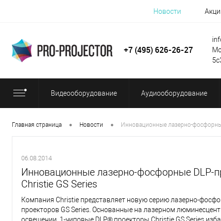
Новости
Акци
in
+7 (495) 626-26-27
Мо
5с
Видеооборудование
Аудиооборудование
•
•
Главная страница
Новости
Инновационные лазерно-фосфорные 
06.08.2014
Инновационные лазерно-фосфорные DLP-п
Christie GS Series
Компания Christie представляет новую серию лазерно-фосфо
проекторов GS Series. Основанные на лазерном люминесцен
освещении, 1-чиповые DLP® проекторы Christie GS Series изб