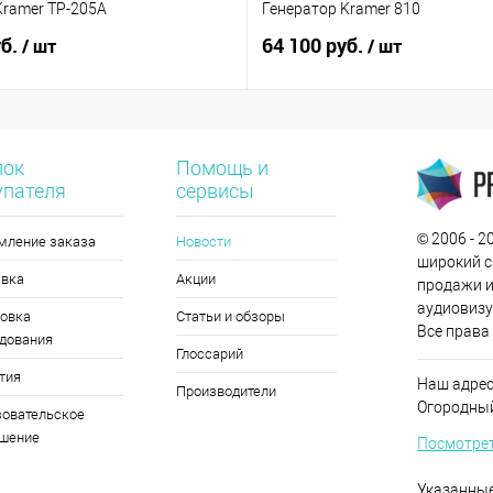
Kramer TP-205A
Генератор Kramer 810
уб.
64 100 руб.
/ шт
/ шт
лок
Помощь и
упателя
сервисы
© 2006 - 
мление заказа
Новости
широкий с
авка
Акции
продажи и
аудиовизу
овка
Статьи и обзоры
Все права
дования
Глоссарий
тия
Наш адрес
Производители
Огородный 
овательское
ашение
Посмотрет
Указанные