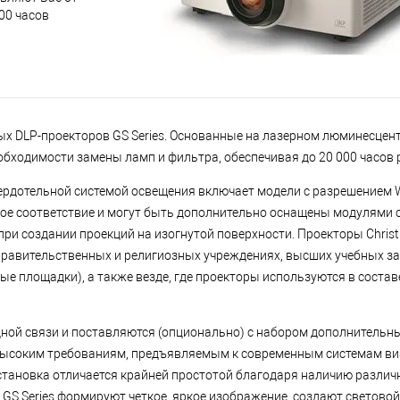
00 часов
ых DLP-проекторов GS Series. Основанные на лазерном люминесцент
еобходимости замены ламп и фильтра, обеспечивая до 20 000 часов
вердотельной системой освещения включает модели с разрешением
ое соответствие и могут быть дополнительно оснащены модулями 
и создании проекций на изогнутой поверхности. Проекторы Christi
 правительственных и религиозных учреждениях, высших учебных за
ые площадки), а также везде, где проекторы используются в соста
дной связи и поставляются (опционально) с набором дополнительны
высоким требованиям, предъявляемым к современным системам ви
Установка отличается крайней простотой благодаря наличию разли
stie GS Series формируют четкое, яркое изображение, создают светов