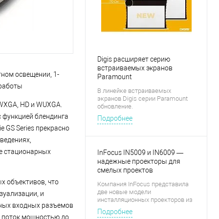
Digis расширяет серию
встраиваемых экранов
ном освещении, 1-
Paramount
 работы
В линейке встраиваемых
экранов Digis серии Paramount
 WXGA, HD и WUXGA.
обновление.
с функцией блендинга
Подробнее
e GS Series прекрасно
ведениях,
ве стационарных
InFocus IN5009 и IN6009 —
надежные проекторы для
смелых проектов
х объективов, что
Компания InFocus представила
две новые модели
зуализации, и
инсталляционных проекторов из
чных входных разъемов
линейки Quantum Laser
Подробнее
ой поток мощностью до