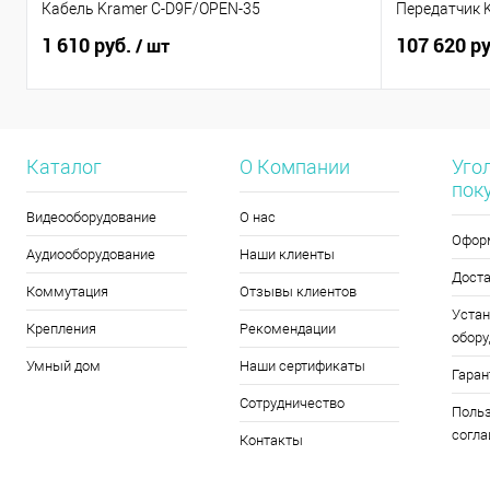
Кабель Kramer C-D9F/OPEN-35
Передатчик 
1 610 руб.
107 620 р
/ шт
Каталог
О Компании
Уго
пок
Видеооборудование
О нас
Офор
Аудиооборудование
Наши клиенты
Дост
Коммутация
Отзывы клиентов
Устан
Крепления
Рекомендации
обору
Умный дом
Наши сертификаты
Гаран
Сотрудничество
Польз
согл
Контакты