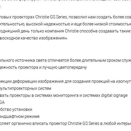
.
овых проекторах Christie GS Series, позволил нам создать более с
тельностью, высокой надежностью и еще более низкой стоимостью
егодняшний день только компания Christie способна создавать так
ревосходное качество изображения».
ельного источника света отличается более длительным сроком слу
ежность проектора и лучшую цветопередачу
рекции деформации изображения для создания проекций на изогнут
 мультипроекторных систем
ть проекторы в системах мониторинга и системах digital signage
XGA
обство установки
 ландшафтном режиме
яет органично вписать проектор Christie GS Series в любой интерь