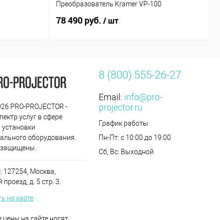
Преобразователь Kramer VP-100
M
78 490 руб.
1
/ шт
8 (800) 555-26-27
Email:
info@pro-
projector.ru
2026 PRO-PROJECTOR -
пектр услуг в сфере
График работы
 установки
ального оборудования.
Пн-Пт: с 10:00 до 19:00
 защищены.
Сб, Вс: Выходной
: 127254, Москва,
проезд, д. 5 стр. 3.
ь на карте
 цены на сайте носят