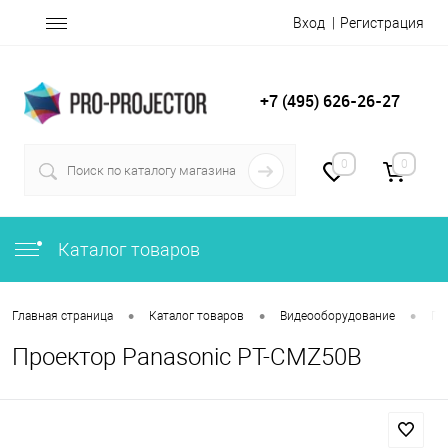
Вход
Регистрация
+7 (495) 626-26-27
0
0
Каталог товаров
•
•
•
Главная страница
Каталог товаров
Видеооборудование
Пр
Проектор Panasonic PT-CMZ50B