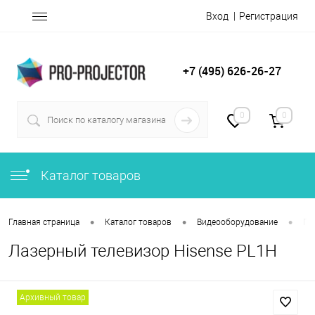
Вход
Регистрация
+7 (495) 626-26-27
0
0
Каталог товаров
•
•
•
Главная страница
Каталог товаров
Видеооборудование
Пр
Лазерный телевизор Hisense PL1H
Архивный товар