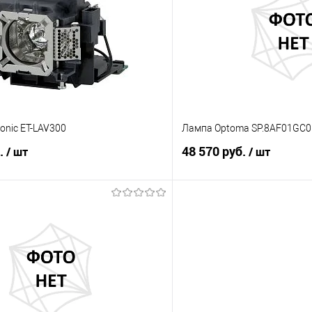
 клик
Сравнение
Купить в 1 клик
е
Под заказ
В избранное
onic ET-LAV300
Лампа Optoma SP.8AF01GC0
б.
48 570 руб.
/ шт
/ шт
В корзину
В корз
 клик
Сравнение
Купить в 1 клик
е
Под заказ
В избранное