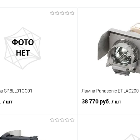
a SP.8LL01GC01
Лампа Panasonic ET-LAC200
б.
38 770 руб.
/ шт
/ шт
В корзину
В корз