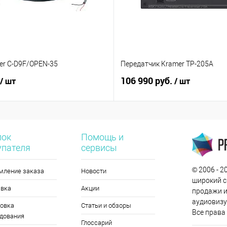
er C-D9F/OPEN-35
Передатчик Kramer TP-205A
106 990 руб.
/ шт
/ шт
лок
Помощь и
упателя
сервисы
© 2006 - 
мление заказа
Новости
широкий с
авка
Акции
продажи и
аудиовизу
овка
Статьи и обзоры
Все права
дования
Глоссарий